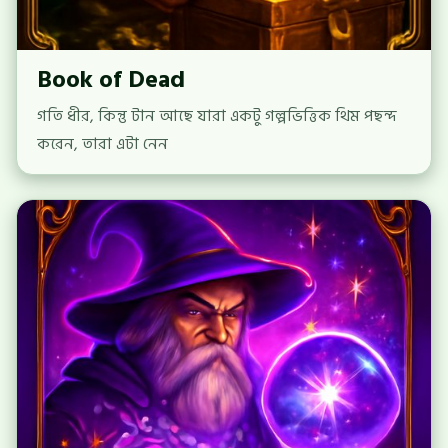
Book of Dead
গতি ধীর, কিন্তু টান আছে যারা একটু গল্পভিত্তিক থিম পছন্দ
করেন, তারা এটা নেন