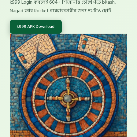
k999 Login করলেই 604+ শিরোনাম চোখে পড়ে bKash,
Nagad আর Rocket ব্যবহারকারীর জন্য পথটাও ছোট
k999 APK Download