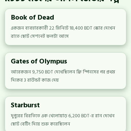
Book of Dead
একজন ব্যবহারকারী 22 মিনিটে 18,400 BDT স্কোর দেখেন
রাতে ছোট সেশনেই ফলটা আসে
Gates of Olympus
আরেকজন 9,750 BDT দেখেছিলেন ফ্রি স্পিনসের পর প্রথম
দিকের 3 রাউন্ডই কাজ দেয়
Starburst
দুপুরের বিরতিতে এক খেলোয়াড় 6,200 BDT-র রান দেখেন
ছোট বেটিং দিয়ে শুরু করেছিলেন