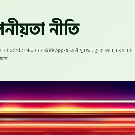
ীয়তা নীতি
গে এই পাতা পড়ে নেন k999 App-এ ডেটা সুরক্ষা, কুকি আর ব্যবহারক
্কার