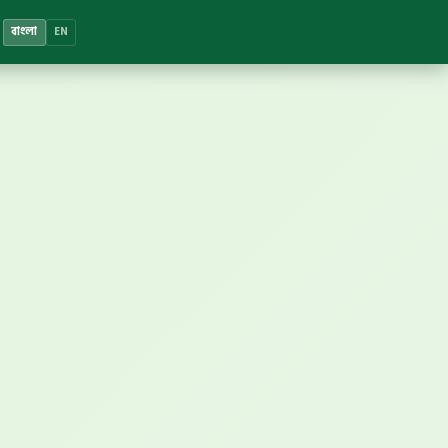
বাংলা
EN