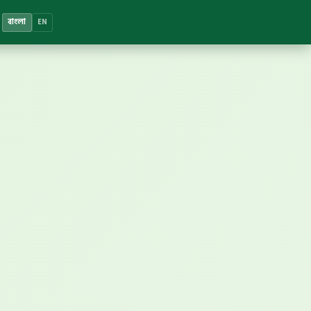
বাংলা
EN