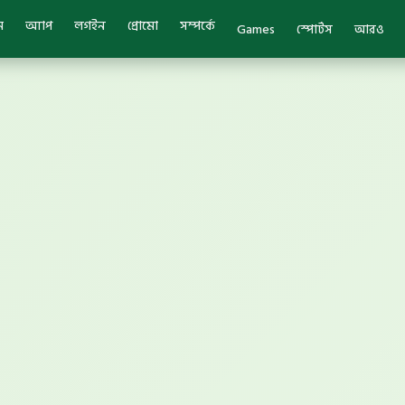
ম
অ্যাপ
লগইন
প্রোমো
সম্পর্কে
Games
স্পোর্টস
আরও