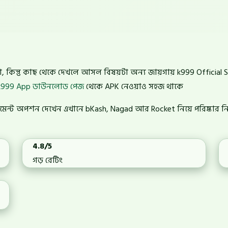
তো, কিন্তু কাছ থেকে দেখলে আসল বিষয়টা অন্য জায়গায় k999 Officia
k999 App ডাউনলোড পেজ
থেকে APK নেওয়াও সহজ থাকে
েমেন্ট অপশন দেখেন এখানে bKash, Nagad আর Rocket নিয়ে পরিষ্কার
4.8/5
গড় রেটিং