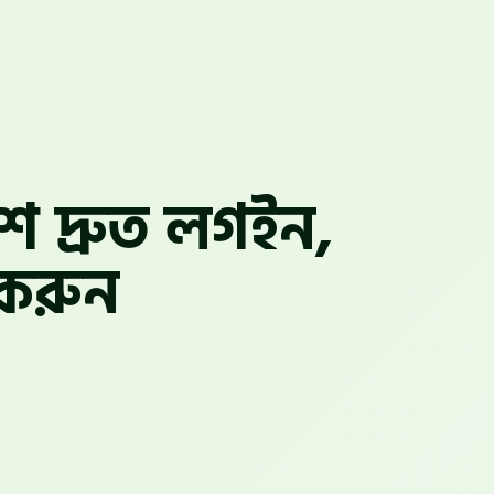
শে দ্রুত লগইন,
 করুন